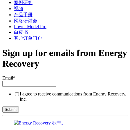
案例研究
视频
产品手册
网络研讨会
Power Model Pro
白皮书
客户订单门户
Sign up for emails from Energy
Recovery
Email
*
I agree to receive communications from Energy Recovery,
Inc.